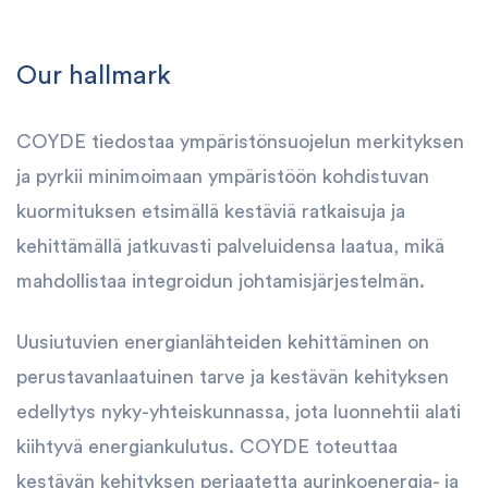
Our hallmark
COYDE tiedostaa ympäristönsuojelun merkityksen
ja pyrkii minimoimaan ympäristöön kohdistuvan
kuormituksen etsimällä kestäviä ratkaisuja ja
kehittämällä jatkuvasti palveluidensa laatua, mikä
mahdollistaa integroidun johtamisjärjestelmän.
Uusiutuvien energianlähteiden kehittäminen on
perustavanlaatuinen tarve ja kestävän kehityksen
edellytys nyky-yhteiskunnassa, jota luonnehtii alati
kiihtyvä energiankulutus. COYDE toteuttaa
kestävän kehityksen periaatetta aurinkoenergia- ja