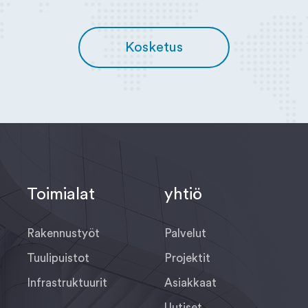
Kosketus
Toimialat
yhtiö
Rakennustyöt
Palvelut
Tuulipuistot
Projektit
Infrastruktuurit
Asiakkaat
Uutiset