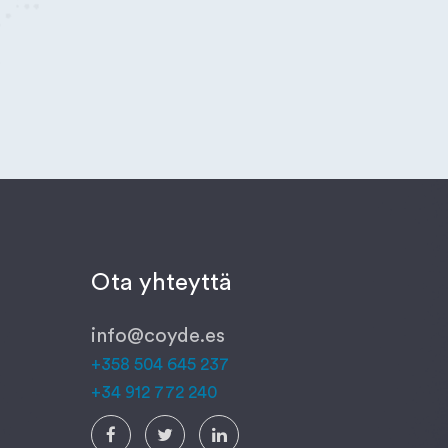
Ota yhteyttä
info@coyde.es
+358 504 645 237
+34 912 772 240